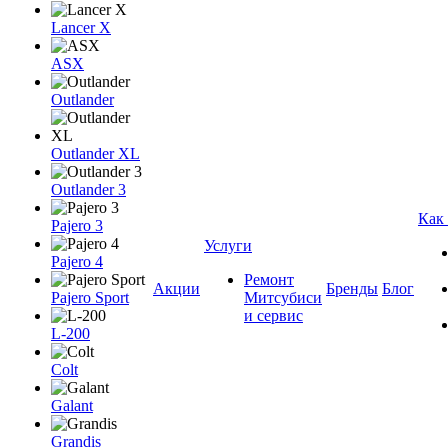
Lancer X
ASX
Outlander
Outlander XL
Outlander 3
Как
Pajero 3
Услуги
Pajero 4
Ремонт
Акции
Бренды
Блог
Pajero Sport
Митсубиси
и сервис
L-200
Colt
Galant
Grandis