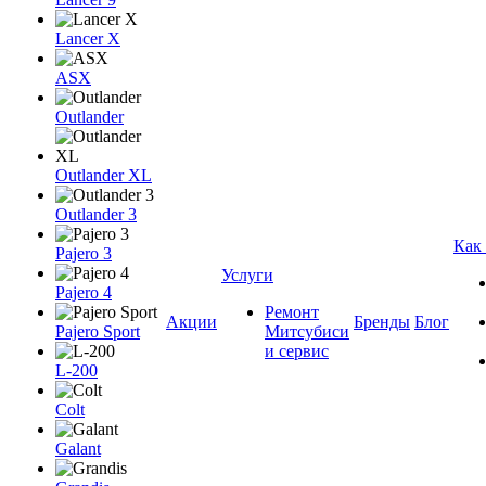
Lancer X
ASX
Outlander
Outlander XL
Outlander 3
Как
Pajero 3
Услуги
Pajero 4
Ремонт
Акции
Бренды
Блог
Pajero Sport
Митсубиси
и сервис
L-200
Colt
Galant