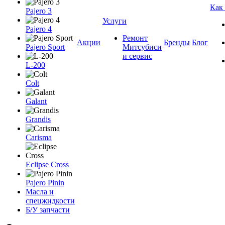
Как
Pajero 3
Услуги
Pajero 4
Ремонт
Акции
Бренды
Блог
Pajero Sport
Митсубиси
и сервис
L-200
Colt
Galant
Grandis
Carisma
Eclipse Cross
Pajero Pinin
Масла и
спецжидкости
Б/У запчасти