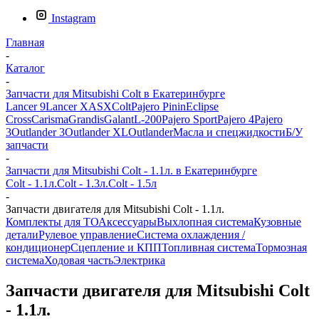
Instagram
Главная
-
Каталог
-
Запчасти для Mitsubishi Colt в Екатеринбурге
Lancer 9
Lancer X
ASX
Colt
Pajero Pinin
Eclipse
Cross
Carisma
Grandis
Galant
L-200
Pajero Sport
Pajero 4
Pajero
3
Outlander 3
Outlander XL
Outlander
Масла и спецжидкости
Б/У
запчасти
-
Запчасти для Mitsubishi Colt - 1.1л. в Екатеринбурге
Colt - 1.1л.
Colt - 1.3л.
Colt - 1.5л
-
Запчасти двигателя для Mitsubishi Colt - 1.1л.
Комплекты для ТО
Аксессуары
Выхлопная система
Кузовные
детали
Рулевое управление
Система охлаждения /
кондиционер
Сцепление и КПП
Топливная система
Тормозная
система
Ходовая часть
Электрика
Запчасти двигателя для Mitsubishi Colt
- 1.1л.