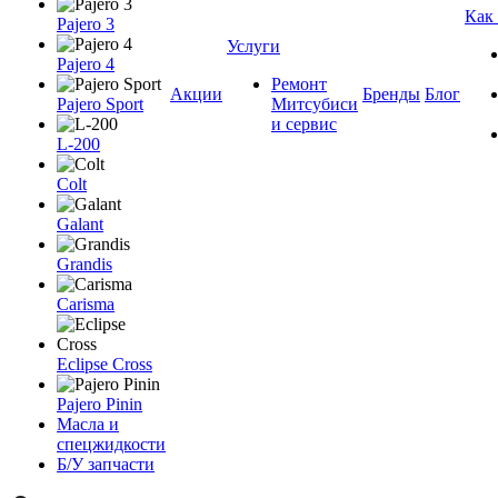
Как
Pajero 3
Услуги
Pajero 4
Ремонт
Акции
Бренды
Блог
Pajero Sport
Митсубиси
и сервис
L-200
Colt
Galant
Grandis
Carisma
Eclipse Cross
Pajero Pinin
Масла и
спецжидкости
Б/У запчасти