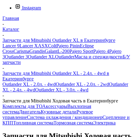
Instagram
Главная
-
Каталог
-
Запчасти для Mitsubishi Outlander XL в Екатеринбурге
Lancer 9
Lancer X
ASX
Colt
Pajero Pinin
Eclipse
Cross
Carisma
Grandis
Galant
L-200
Pajero Sport
Pajero 4
Pajero
3
Outlander 3
Outlander XL
Outlander
Масла и спецжидкости
Б/У
запчасти
-
Запчасти для Mitsubishi Outlander XL - 2.4л. - 4wd в
Екатеринбурге
Outlander XL - 2.0л. - 4wd
Outlander XL - 2.0л. - 2wd
Outlander
XL - 2.4л. - 4wd
Outlander XL - 3.0л. - 4wd
-
Запчасти для Mitsubishi Ходовая часть в Екатеринбурге
Комплекты для ТО
Аксессуары
Выхлопная
система
Двигатель
Кузовные детали
Рулевое
управление
Система охлаждения / кондиционер
Сцепление и
КПП
Топливная система
Тормозная система
Электрика
Запчасти для Mitsubishi Ходовая часть