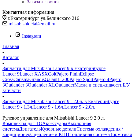
Заказать звонок
Контактная информация
г.Екатеринбург ул.Белинского 216
mitsubishidetal@mail.ru
Instagram
Главная
-
Каталог
-
Запчасти для Mitsubishi Lancer 9 в Екатеринбурге
Lancer 9
Lancer X
ASX
Colt
Pajero Pinin
Eclipse
Cross
Carisma
Grandis
Galant
L-200
Pajero Sport
Pajero 4
Pajero
3
Outlander 3
Outlander XL
Outlander
Масла и спецжидкости
Б/У
запчасти
-
Запчасти для Mitsubishi Lancer 9 - 2.0л. в Екатеринбурге
Lancer 9 - 1.3л.
Lancer 9 - 1.6л.
Lancer 9 - 2.0л.
-
Рулевое управление для Mitsubishi Lancer 9 2,0 л.
Комплекты для ТО
Аксессуары
Выхлопная
система
Двигатель
Кузовные детали
Система охлаждения /
кондиционер
Сцепление и КПП
Топливная система
Тормозная