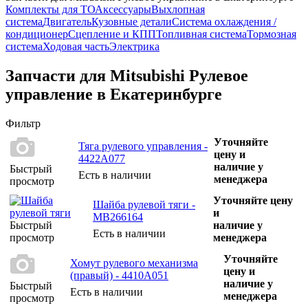
Комплекты для ТО
Аксессуары
Выхлопная
система
Двигатель
Кузовные детали
Система охлаждения /
кондиционер
Сцепление и КПП
Топливная система
Тормозная
система
Ходовая часть
Электрика
Запчасти для Mitsubishi Рулевое
управление в Екатеринбурге
Фильтр
Уточняйте
Тяга рулевого управления -
цену и
4422A077
наличие у
Быстрый
Есть в наличии
менеджера
просмотр
Уточняйте цену
Шайба рулевой тяги -
и
MB266164
Быстрый
наличие у
Есть в наличии
просмотр
менеджера
Уточняйте
Хомут рулевого механизма
цену и
(правый) - 4410A051
наличие у
Быстрый
Есть в наличии
менеджера
просмотр