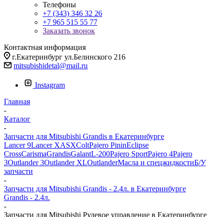
Телефоны
+7 (343) 346 32 26
+7 965 515 55 77
Заказать звонок
Контактная информация
г.Екатеринбург ул.Белинского 216
mitsubishidetal@mail.ru
Instagram
Главная
-
Каталог
-
Запчасти для Mitsubishi Grandis в Екатеринбурге
Lancer 9
Lancer X
ASX
Colt
Pajero Pinin
Eclipse
Cross
Carisma
Grandis
Galant
L-200
Pajero Sport
Pajero 4
Pajero
3
Outlander 3
Outlander XL
Outlander
Масла и спецжидкости
Б/У
запчасти
-
Запчасти для Mitsubishi Grandis - 2.4л. в Екатеринбурге
Grandis - 2.4л.
-
Запчасти для Mitsubishi Рулевое управление в Екатеринбурге