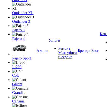
Outlander XL
Outlander 3
Pajero 3
Как
Pajero 4
Услуги
Ремонт
Акции
Бренды
Блог
Митсубиси
и сервис
Pajero Sport
L-200
Colt
Galant
Grandis
Carisma