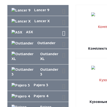
Lancer 9
Lancer X
ASX
Outlander
Комплект
Outlander
XL
Outlander
3
Pajero 3
Pajero 4
Кузовные
Pajero