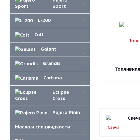
Sport
L-200
Colt
Galant
Grandis
Топливная
Carisma
Eclipse
Cross
Pajero Pinin
Свеча
Масла и спецжидкости