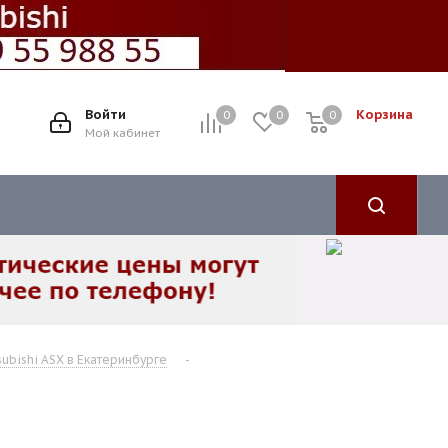
Войти
Корзина
0
0
0
Мой кабинет
subishi ASX в Екатеринбурге
-