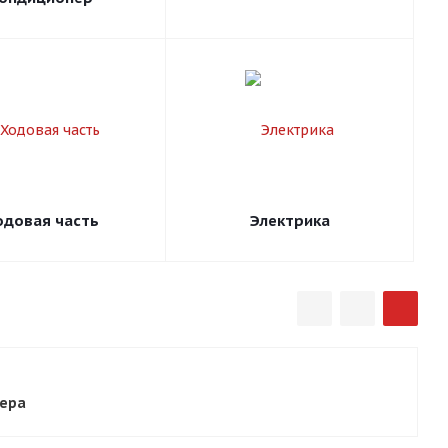
одовая часть
Электрика
жера