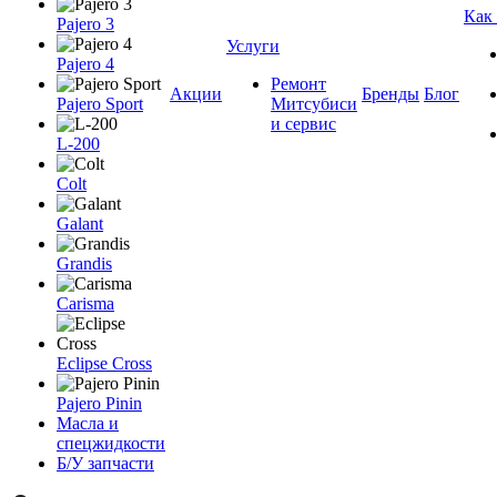
Как
Pajero 3
Услуги
Pajero 4
Ремонт
Акции
Бренды
Блог
Pajero Sport
Митсубиси
и сервис
L-200
Colt
Galant
Grandis
Carisma
Eclipse Cross
Pajero Pinin
Масла и
спецжидкости
Б/У запчасти