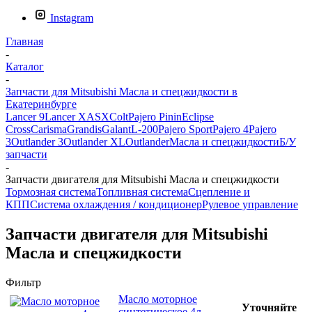
Instagram
Главная
-
Каталог
-
Запчасти для Mitsubishi Масла и спецжидкости в
Екатеринбурге
Lancer 9
Lancer X
ASX
Colt
Pajero Pinin
Eclipse
Cross
Carisma
Grandis
Galant
L-200
Pajero Sport
Pajero 4
Pajero
3
Outlander 3
Outlander XL
Outlander
Масла и спецжидкости
Б/У
запчасти
-
Запчасти двигателя для Mitsubishi Масла и спецжидкости
Тормозная система
Топливная система
Сцепление и
КПП
Система охлаждения / кондиционер
Рулевое управление
Запчасти двигателя для Mitsubishi
Масла и спецжидкости
Фильтр
Масло моторное
Уточняйте
синтетическое 4л -