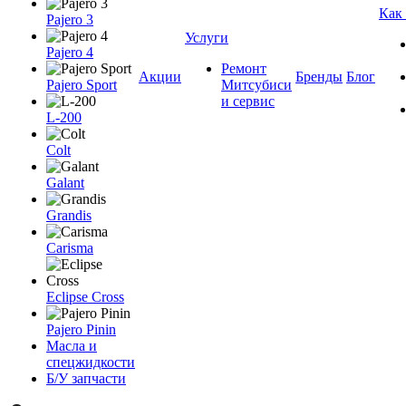
Как
Pajero 3
Услуги
Pajero 4
Ремонт
Акции
Бренды
Блог
Pajero Sport
Митсубиси
и сервис
L-200
Colt
Galant
Grandis
Carisma
Eclipse Cross
Pajero Pinin
Масла и
спецжидкости
Б/У запчасти