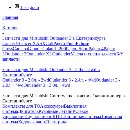
Instagram
Главная
-
Каталог
-
Запчасти для Mitsubishi Outlander 3 в Екатеринбурге
Lancer 9
Lancer X
ASX
Colt
Pajero Pinin
Eclipse
Cross
Carisma
Grandis
Galant
L-200
Pajero Sport
Pajero 4
Pajero
3
Outlander 3
Outlander XL
Outlander
Масла и спецжидкости
Б/У
запчасти
-
Запчасти для Mitsubishi Outlander 3 - 2.0л. - 2wd в
Екатеринбурге
Outlander 3 - 2.0л. - 2wd
Outlander 3 - 2.4л. - 4wd
Outlander 3 -
2.0л. - 4wd
Outlander 3 - 3.0л. - 4wd
-
Запчасти для Mitsubishi Система охлаждения / кондиционер в
Екатеринбурге
Комплекты для ТО
Аксессуары
Выхлопная
система
Двигатель
Кузовные детали
Рулевое
управление
Сцепление и КПП
Топливная система
Тормозная
система
Ходовая часть
Электрика