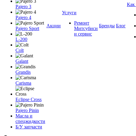
Как
Pajero 3
Услуги
Pajero 4
Ремонт
Акции
Бренды
Блог
Pajero Sport
Митсубиси
и сервис
L-200
Colt
Galant
Grandis
Carisma
Eclipse Cross
Pajero Pinin
Масла и
спецжидкости
Б/У запчасти