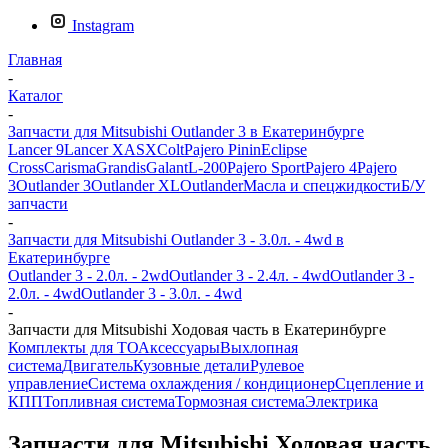
Instagram
Главная
-
Каталог
-
Запчасти для Mitsubishi Outlander 3 в Екатеринбурге
Lancer 9
Lancer X
ASX
Colt
Pajero Pinin
Eclipse
Cross
Carisma
Grandis
Galant
L-200
Pajero Sport
Pajero 4
Pajero
3
Outlander 3
Outlander XL
Outlander
Масла и спецжидкости
Б/У
запчасти
-
Запчасти для Mitsubishi Outlander 3 - 3.0л. - 4wd в
Екатеринбурге
Outlander 3 - 2.0л. - 2wd
Outlander 3 - 2.4л. - 4wd
Outlander 3 -
2.0л. - 4wd
Outlander 3 - 3.0л. - 4wd
-
Запчасти для Mitsubishi Ходовая часть в Екатеринбурге
Комплекты для ТО
Аксессуары
Выхлопная
система
Двигатель
Кузовные детали
Рулевое
управление
Система охлаждения / кондиционер
Сцепление и
КПП
Топливная система
Тормозная система
Электрика
Запчасти для Mitsubishi Ходовая часть