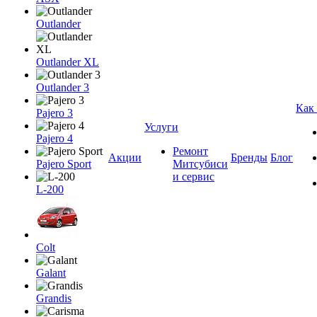
Outlander
Outlander XL
Outlander 3
Как
Pajero 3
Услуги
Pajero 4
Ремонт
Акции
Бренды
Блог
Pajero Sport
Митсубиси
и сервис
L-200
Colt
Galant
Grandis