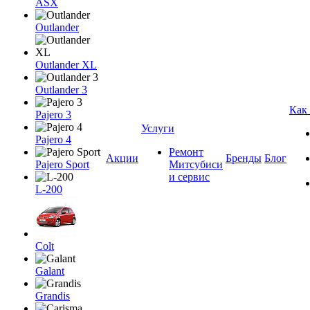
ASX
Outlander
Outlander XL
Outlander 3
Как
Pajero 3
Услуги
Pajero 4
Ремонт
Акции
Бренды
Блог
Pajero Sport
Митсубиси
и сервис
L-200
Colt
Galant
Grandis