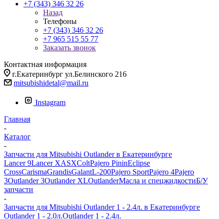
+7 (343) 346 32 26
Назад
Телефоны
+7 (343) 346 32 26
+7 965 515 55 77
Заказать звонок
Контактная информация
г.Екатеринбург ул.Белинского 216
mitsubishidetal@mail.ru
Instagram
Главная
-
Каталог
-
Запчасти для Mitsubishi Outlander в Екатеринбурге
Lancer 9
Lancer X
ASX
Colt
Pajero Pinin
Eclipse
Cross
Carisma
Grandis
Galant
L-200
Pajero Sport
Pajero 4
Pajero
3
Outlander 3
Outlander XL
Outlander
Масла и спецжидкости
Б/У
запчасти
-
Запчасти для Mitsubishi Outlander 1 - 2.4л. в Екатеринбурге
Outlander 1 - 2.0л.
Outlander 1 - 2.4л.