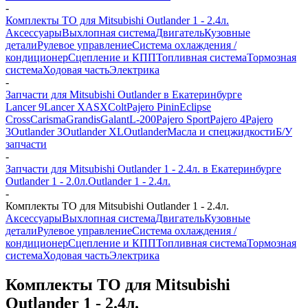
-
Комплекты ТО для Mitsubishi Outlander 1 - 2.4л.
Аксессуары
Выхлопная система
Двигатель
Кузовные
детали
Рулевое управление
Система охлаждения /
кондиционер
Сцепление и КПП
Топливная система
Тормозная
система
Ходовая часть
Электрика
-
Запчасти для Mitsubishi Outlander в Екатеринбурге
Lancer 9
Lancer X
ASX
Colt
Pajero Pinin
Eclipse
Cross
Carisma
Grandis
Galant
L-200
Pajero Sport
Pajero 4
Pajero
3
Outlander 3
Outlander XL
Outlander
Масла и спецжидкости
Б/У
запчасти
-
Запчасти для Mitsubishi Outlander 1 - 2.4л. в Екатеринбурге
Outlander 1 - 2.0л.
Outlander 1 - 2.4л.
-
Комплекты ТО для Mitsubishi Outlander 1 - 2.4л.
Аксессуары
Выхлопная система
Двигатель
Кузовные
детали
Рулевое управление
Система охлаждения /
кондиционер
Сцепление и КПП
Топливная система
Тормозная
система
Ходовая часть
Электрика
Комплекты ТО для Mitsubishi
Outlander 1 - 2.4л.