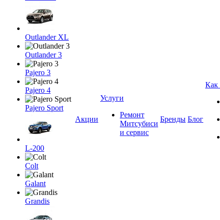
Outlander XL
Outlander 3
Pajero 3
Как
Pajero 4
Услуги
Pajero Sport
Ремонт
Акции
Бренды
Блог
Митсубиси
и сервис
L-200
Colt
Galant
Grandis