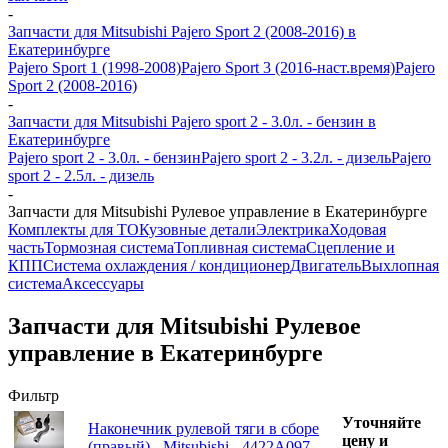
-
Запчасти для Mitsubishi Pajero Sport 2 (2008-2016) в
Екатеринбурге
Pajero Sport 1 (1998-2008)
Pajero Sport 3 (2016-наст.время)
Pajero
Sport 2 (2008-2016)
-
Запчасти для Mitsubishi Pajero sport 2 - 3.0л. - бензин в
Екатеринбурге
Pajero sport 2 - 3.0л. - бензин
Pajero sport 2 - 3.2л. - дизель
Pajero
sport 2 - 2.5л. - дизель
-
Запчасти для Mitsubishi Рулевое управление в Екатеринбурге
Комплекты для ТО
Кузовные детали
Электрика
Ходовая
часть
Тормозная система
Топливная система
Сцепление и
КПП
Система охлаждения / кондиционер
Двигатель
Выхлопная
система
Аксессуары
Запчасти для Mitsubishi Рулевое
управление в Екатеринбурге
Фильтр
Уточняйте
Наконечник рулевой тяги в сборе
цену и
(правый) - Mitsubishi - 4422A097