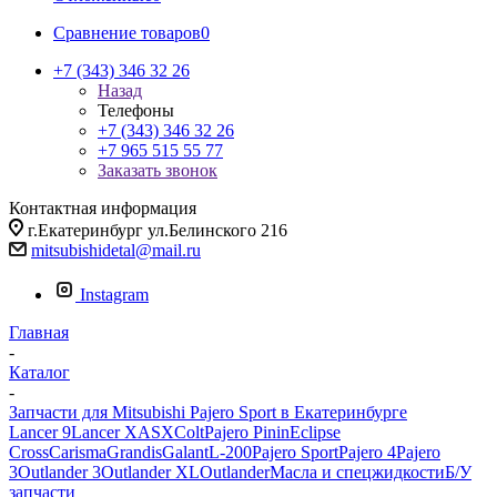
Сравнение товаров
0
+7 (343) 346 32 26
Назад
Телефоны
+7 (343) 346 32 26
+7 965 515 55 77
Заказать звонок
Контактная информация
г.Екатеринбург ул.Белинского 216
mitsubishidetal@mail.ru
Instagram
Главная
-
Каталог
-
Запчасти для Mitsubishi Pajero Sport в Екатеринбурге
Lancer 9
Lancer X
ASX
Colt
Pajero Pinin
Eclipse
Cross
Carisma
Grandis
Galant
L-200
Pajero Sport
Pajero 4
Pajero
3
Outlander 3
Outlander XL
Outlander
Масла и спецжидкости
Б/У
запчасти